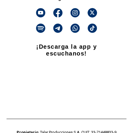
¡Descarga la app y
escuchanos!
Propietario
: Talar Producciones S.A. CUIT: 33-71448833-9