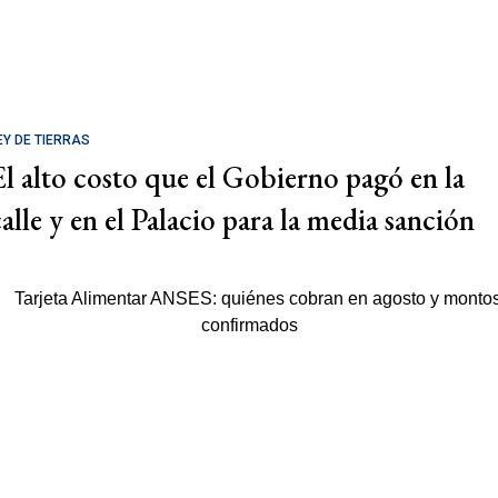
EY DE TIERRAS
El alto costo que el Gobierno pagó en la
calle y en el Palacio para la media sanción