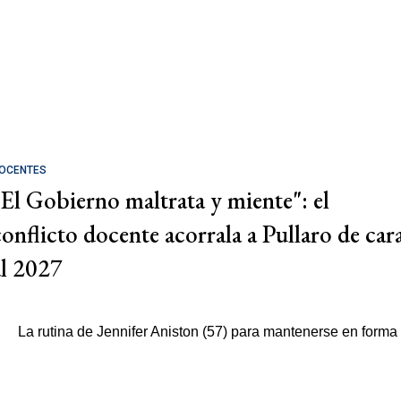
OCENTES
"El Gobierno maltrata y miente": el
conflicto docente acorrala a Pullaro de car
al 2027