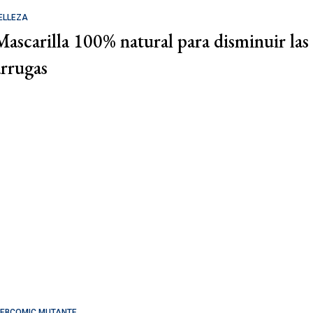
ELLEZA
Mascarilla 100% natural para disminuir las
arrugas
EBCOMIC MUTANTE