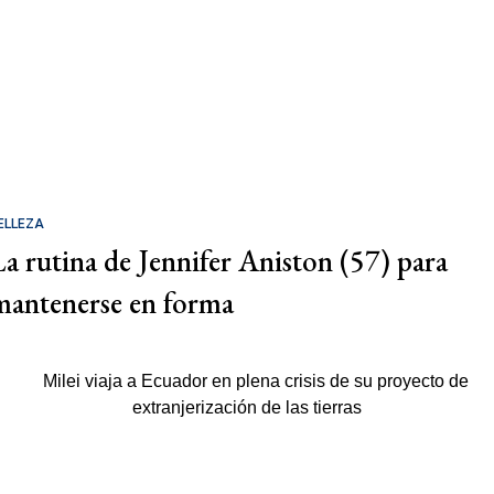
ELLEZA
La rutina de Jennifer Aniston (57) para
mantenerse en forma