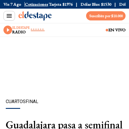
Oficial
Vie 7 Ago
$1520
Cotizaciones
Dólar Tarjeta
$1976
Dólar Blue
$1530
Dólar C
Suscribite por $10.000
EL DESTAPE
EN VIVO
RADIO
CUARTOSFINAL
Guadalajara pasa a semifinal