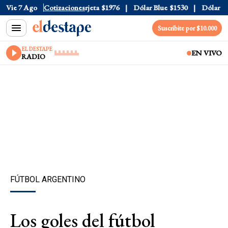
cial
Vie 7 Ago
$1520
Cotizaciones
Dólar Tarjeta
$1976
Dólar Blue
$1530
Dólar CCL
Suscribite por $10.000
EL DESTAPE
EN VIVO
RADIO
FÚTBOL ARGENTINO
Los goles del fútbol