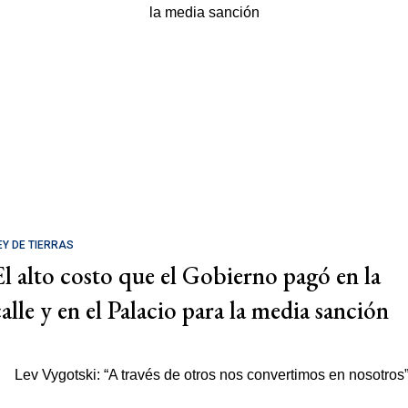
EY DE TIERRAS
El alto costo que el Gobierno pagó en la
calle y en el Palacio para la media sanción