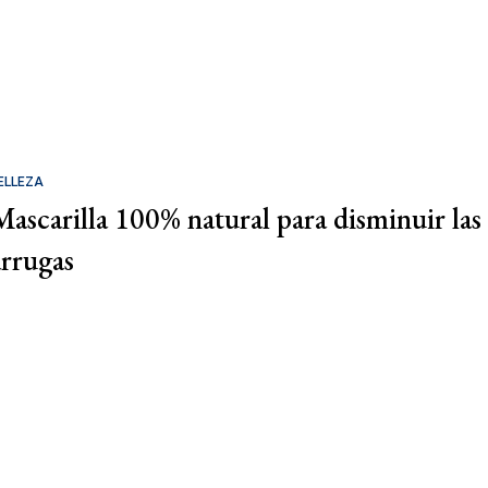
ELLEZA
Mascarilla 100% natural para disminuir las
arrugas