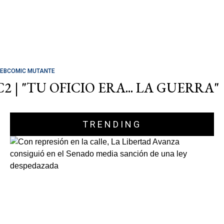
EBCOMIC MUTANTE
C2 | "TU OFICIO ERA... LA GUERRA"
TRENDING