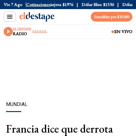
icial
Vie 7 Ago
$1520
Cotizaciones
Dólar Tarjeta
$1976
Dólar Blue
$1530
Dólar CC
Suscribite por $10.000
EL DESTAPE
EN VIVO
RADIO
MUNDIAL
Francia dice que derrota