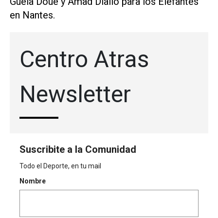
Guela ⁠Doué y Amad Diallo ⁠para los Elefantes
en Nantes.