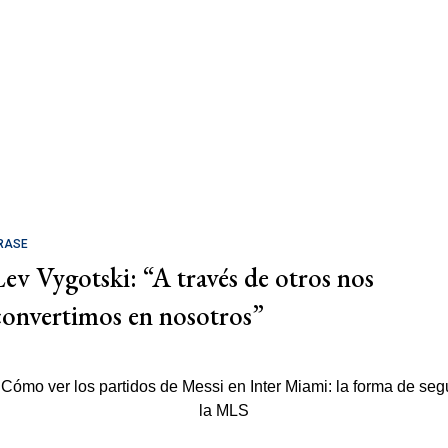
RASE
Lev Vygotski: “A través de otros nos
convertimos en nosotros”