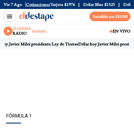
Oficial
Vie 7 Ago
$1520
Cotizaciones
Dólar Tarjeta
$1976
Dólar Blue
$1525
Dólar C
Suscribite por $10.000
EL DESTAPE
EN VIVO
RADIO
hoy
Javier Milei presidente
Ley de Tierras
Dólar hoy
Javier Milei presiden
FÓRMULA 1