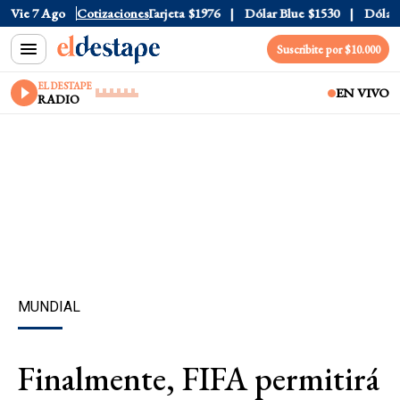
ficial
Vie 7 Ago
$1520
Cotizaciones
Dólar Tarjeta
$1976
Dólar Blue
$1530
Dólar C
Suscribite por $10.000
EL DESTAPE
EN VIVO
RADIO
MUNDIAL
Finalmente, FIFA permitirá