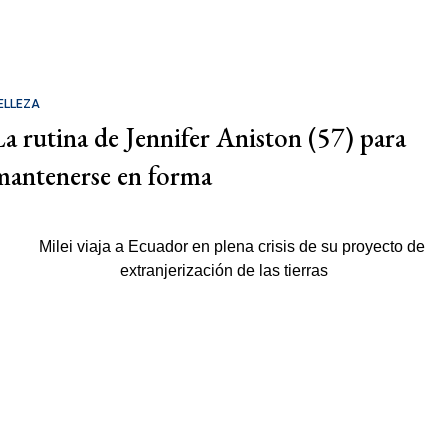
ELLEZA
La rutina de Jennifer Aniston (57) para
mantenerse en forma