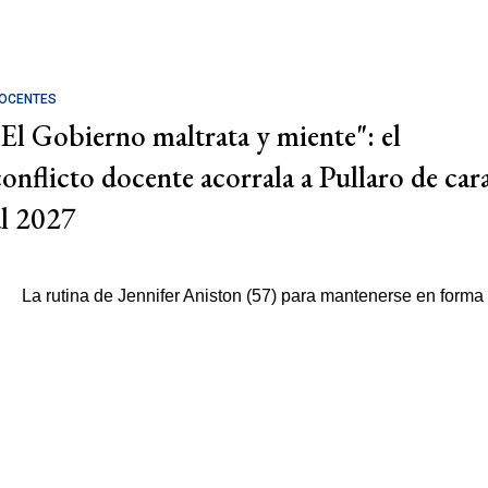
OCENTES
"El Gobierno maltrata y miente": el
conflicto docente acorrala a Pullaro de car
al 2027