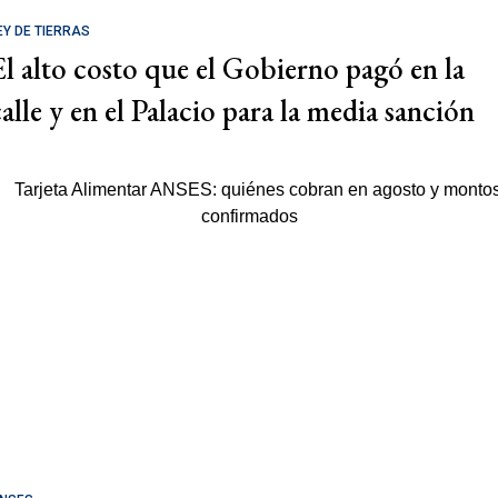
EY DE TIERRAS
El alto costo que el Gobierno pagó en la
calle y en el Palacio para la media sanción