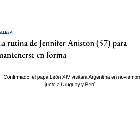
ELLEZA
La rutina de Jennifer Aniston (57) para
mantenerse en forma