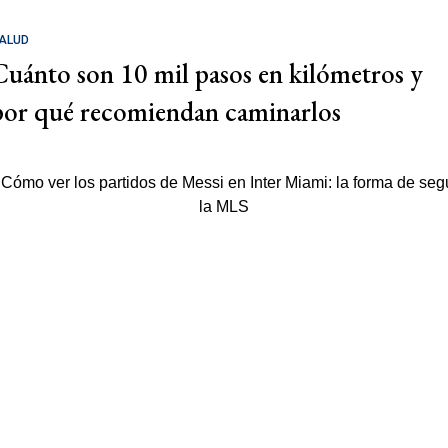
ALUD
Cuánto son 10 mil pasos en kilómetros y
por qué recomiendan caminarlos