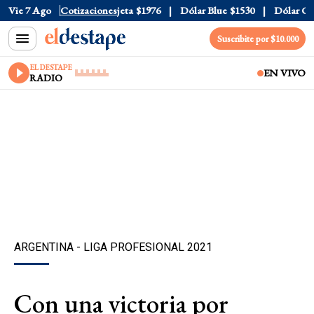
ial
Vie 7 Ago
$1520
Dólar Tarjeta
Cotizaciones
$1976
Dólar Blue
$1530
Dólar CCL
$
Suscribite por $10.000
EL DESTAPE
EN VIVO
RADIO
ARGENTINA - LIGA PROFESIONAL 2021
Con una victoria por