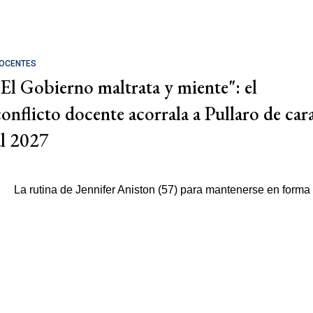
OCENTES
"El Gobierno maltrata y miente": el
conflicto docente acorrala a Pullaro de car
al 2027