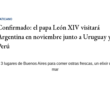
ATICANO
Confirmado: el papa León XIV visitará
Argentina en noviembre junto a Uruguay 
Perú