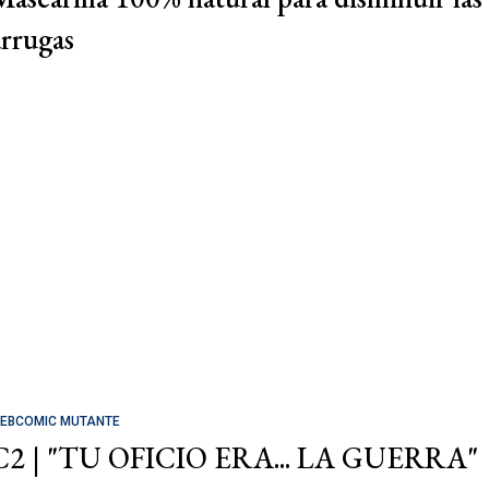
arrugas
EBCOMIC MUTANTE
C2 | "TU OFICIO ERA... LA GUERRA"