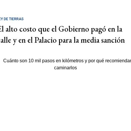
EY DE TIERRAS
El alto costo que el Gobierno pagó en la
calle y en el Palacio para la media sanción