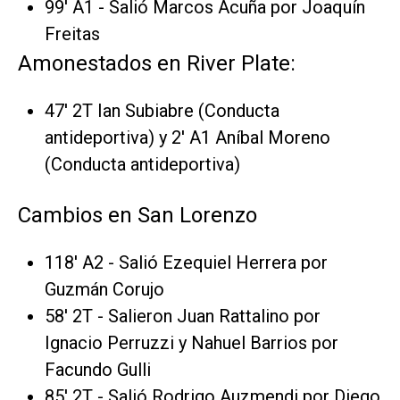
99' A1 - Salió Marcos Acuña por Joaquín
Freitas
Amonestados en River Plate:
47' 2T Ian Subiabre (Conducta
antideportiva) y 2' A1 Aníbal Moreno
(Conducta antideportiva)
Cambios en San Lorenzo
118' A2 - Salió Ezequiel Herrera por
Guzmán Corujo
58' 2T - Salieron Juan Rattalino por
Ignacio Perruzzi y Nahuel Barrios por
Facundo Gulli
85' 2T - Salió Rodrigo Auzmendi por Diego