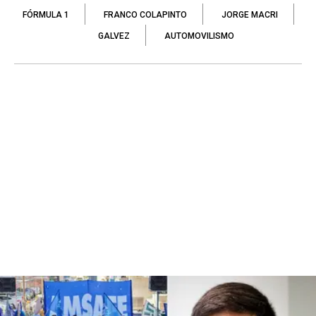
FÓRMULA 1
FRANCO COLAPINTO
JORGE MACRI
GALVEZ
AUTOMOVILISMO