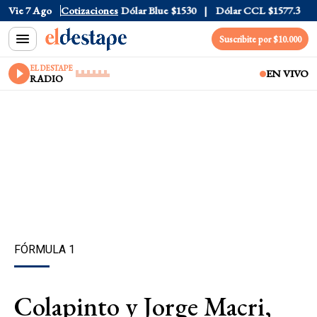
ólar Tarjeta
Vie 7 Ago
$1976
Cotizaciones
Dólar Blue
$1530
Dólar CCL
$1577.3
Eur
Suscribite por $10.000
EL DESTAPE
EN VIVO
RADIO
FÓRMULA 1
Colapinto y Jorge Macri,