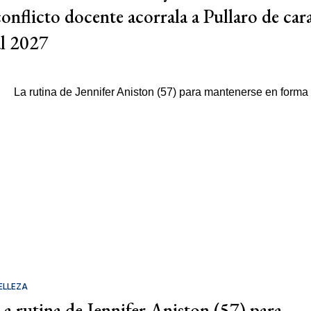
conflicto docente acorrala a Pullaro de car
al 2027
ELLEZA
La rutina de Jennifer Aniston (57) para