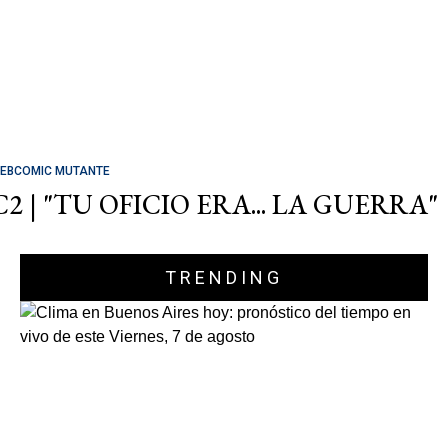
EBCOMIC MUTANTE
C2 | "TU OFICIO ERA... LA GUERRA"
TRENDING