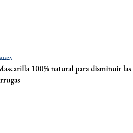
ELLEZA
Mascarilla 100% natural para disminuir las
arrugas