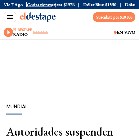
ficial
Vie 7 Ago
$1520
Cotizaciones
Dólar Tarjeta
$1976
Dólar Blue
$1530
Dólar CC
Suscribite por $10.000
EL DESTAPE
EN VIVO
RADIO
MUNDIAL
Autoridades suspenden