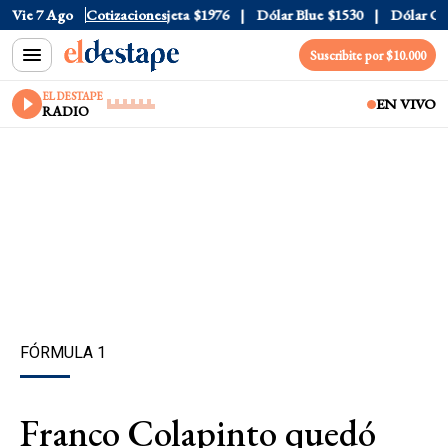
ial
Vie 7 Ago
$1520
Dólar Tarjeta
Cotizaciones
$1976
Dólar Blue
$1530
Dólar CCL
$
Suscribite por $10.000
EL DESTAPE
EN VIVO
RADIO
FÓRMULA 1
Franco Colapinto quedó