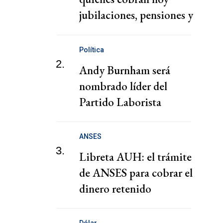
jubilaciones, pensiones y
AUH este viernes 17 de
julio
Política
2.
Andy Burnham será
nombrado líder del
Partido Laborista
británico antes de
dirigir el Gobierno
ANSES
3.
Libreta AUH: el trámite
de ANSES para cobrar el
dinero retenido