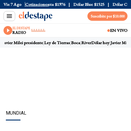
al
Vie 7 Ago
$1520
Dólar Tarjeta
Cotizaciones
$1976
Dólar Blue
$1525
Dólar CCL
$1
Suscribite por $10.000
EL DESTAPE
EN VIVO
RADIO
Javier Milei presidente
Ley de Tierras
Boca
River
Dólar hoy
Javier Milei
MUNDIAL