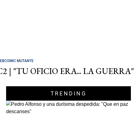
EBCOMIC MUTANTE
C2 | "TU OFICIO ERA... LA GUERRA"
TRENDING