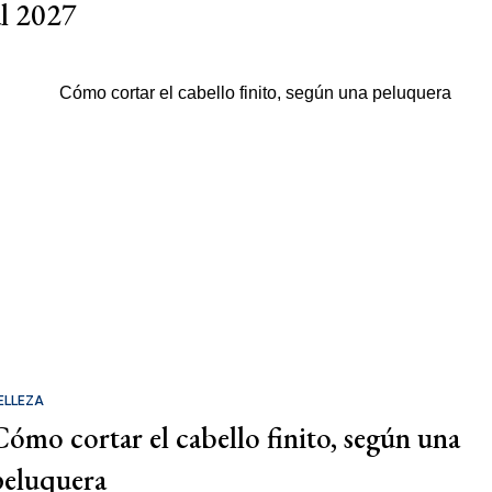
al 2027
ELLEZA
Cómo cortar el cabello finito, según una
peluquera