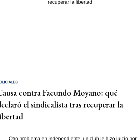
OLICIALES
Causa contra Facundo Moyano: qué
eclaró el sindicalista tras recuperar la
libertad