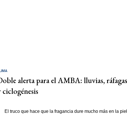
LIMA
Doble alerta para el AMBA: lluvias, ráfaga
y ciclogénesis