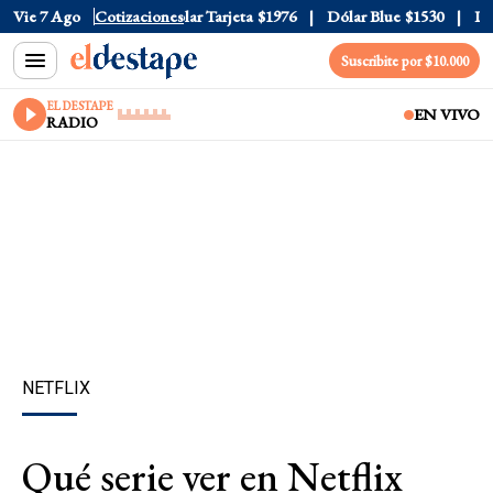
ar Oficial
Vie 7 Ago
$1520
Cotizaciones
Dólar Tarjeta
$1976
Dólar Blue
$1530
Dóla
Suscribite por $10.000
EL DESTAPE
EN VIVO
RADIO
NETFLIX
Qué serie ver en Netflix