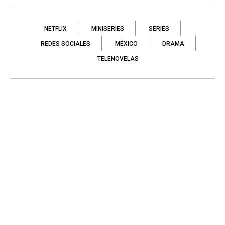
NETFLIX
MINISERIES
SERIES
REDES SOCIALES
MÉXICO
DRAMA
TELENOVELAS