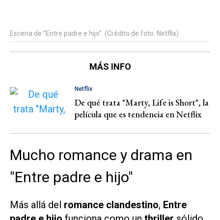
Escena de "Entre padre e hijo". (Crédito de foto: Netflix)
MÁS INFO
Netflix
De qué trata "Marty, Life is Short", la
película que es tendencia en Netflix
Mucho romance y drama en
"Entre padre e hijo"
Más allá del
romance clandestino
,
Entre
padre e hijo
funciona como un
thriller
sólido.