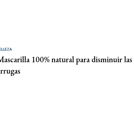
ELLEZA
Mascarilla 100% natural para disminuir las
arrugas