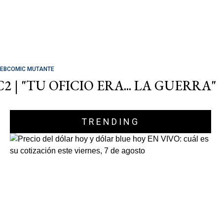
EBCOMIC MUTANTE
C2 | "TU OFICIO ERA... LA GUERRA"
TRENDING