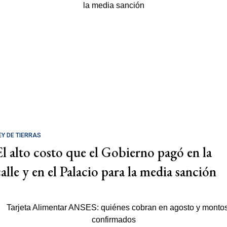
EY DE TIERRAS
El alto costo que el Gobierno pagó en la
calle y en el Palacio para la media sanción