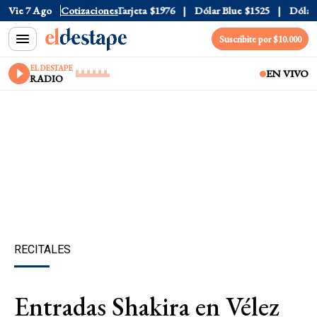
ficial
Vie 7 Ago
$1520
Cotizaciones
Dólar Tarjeta
$1976
Dólar Blue
$1525
Dólar C
Suscribite por $10.000
EL DESTAPE
EN VIVO
RADIO
RECITALES
Entradas Shakira en Vélez