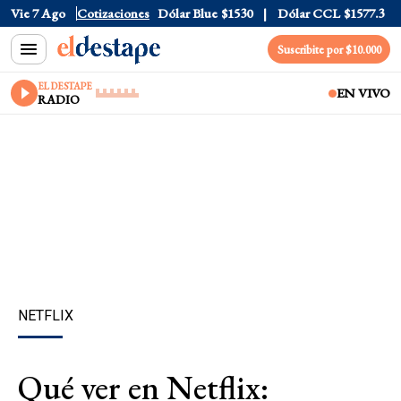
lar Tarjeta
Vie 7 Ago
$1976
Cotizaciones
Dólar Blue
$1530
Dólar CCL
$1577.3
Euro
Suscribite por $10.000
EL DESTAPE
EN VIVO
RADIO
NETFLIX
Qué ver en Netflix: