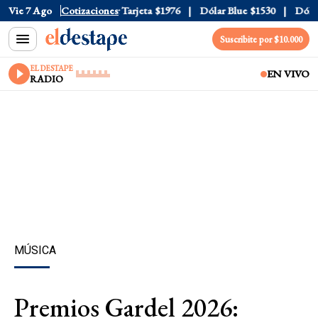
Oficial
Vie 7 Ago
$1520
Cotizaciones
Dólar Tarjeta
$1976
Dólar Blue
$1530
Dólar C
Suscribite por $10.000
EL DESTAPE
EN VIVO
RADIO
MÚSICA
Premios Gardel 2026: