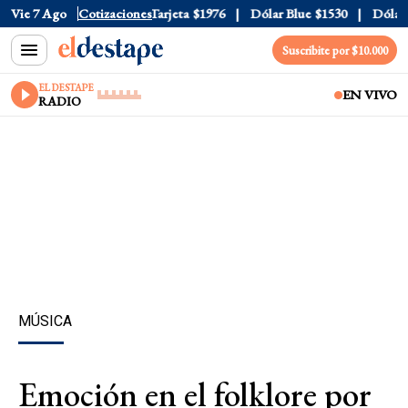
ficial
Vie 7 Ago
$1520
Cotizaciones
Dólar Tarjeta
$1976
Dólar Blue
$1530
Dólar C
Suscribite por $10.000
EL DESTAPE
EN VIVO
RADIO
MÚSICA
Emoción en el folklore por