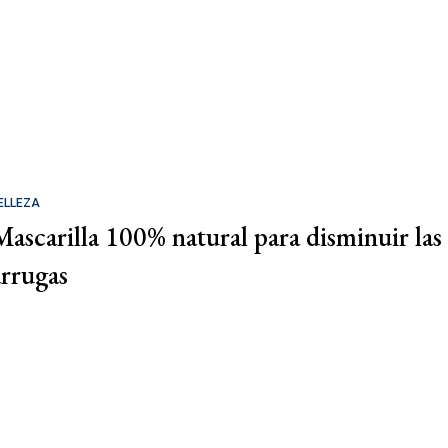
ELLEZA
Mascarilla 100% natural para disminuir las
arrugas