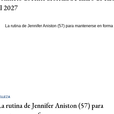
al 2027
ELLEZA
La rutina de Jennifer Aniston (57) para