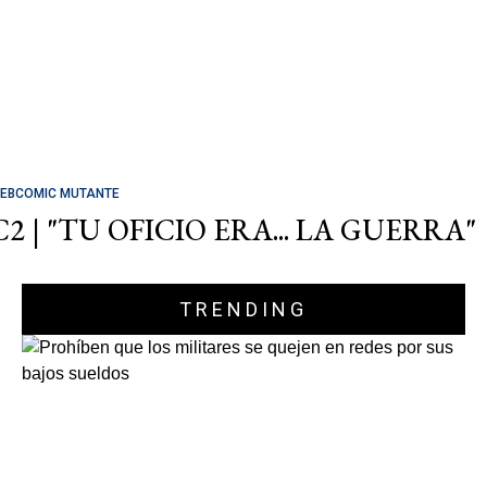
EBCOMIC MUTANTE
C2 | "TU OFICIO ERA... LA GUERRA"
TRENDING