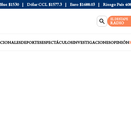
e
$1530
Dólar CCL
$1577.3
Euro
$1688.03
Riesgo País
408
D
EL DESTAPE
RADIO
CIONALES
DEPORTES
ESPECTÁCULOS
INVESTIGACIONES
OPINIÓN