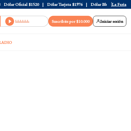
ólar Oficial
$1520
Dólar Tarjeta
$1976
Dólar Blue
$1530
La Feria
Dól
Suscribite por $10.000
Iniciar sesión
RADIO