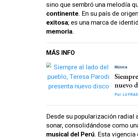
sino que sembró una melodía q
continente
. En su país de orig
exitosa
; es una marca de identi
memoria
.
MÁS INFO
Música
Siempre 
nuevo d
Por
LU FRAS
Desde su popularización radial 
sonar, consolidándose como una
musical del Perú
. Esta vigencia