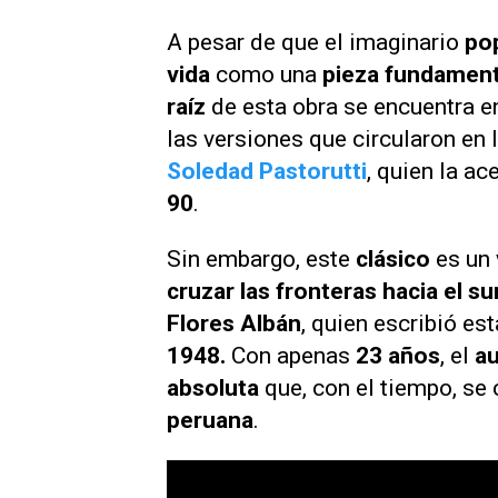
A pesar de que el imaginario
pop
vida
como una
pieza fundament
raíz
de esta obra se encuentra e
las versiones que circularon en
Soledad Pastorutti
, quien la ac
90
.
Sin embargo, este
clásico
es un
cruzar las fronteras hacia el su
Flores Albán
, quien escribió es
1948.
Con apenas
23 años
, el
a
absoluta
que, con el tiempo, se 
peruana
.