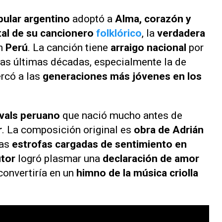
ular argentino
adoptó a
Alma, corazón y
al de su cancionero
folklórico
, la
verdadera
n
Perú
. La canción tiene
arraigo nacional
por
 las últimas décadas, especialmente la de
ercó a las
generaciones más jóvenes en los
vals peruano
que nació mucho antes de
r
. La composición original es
obra de Adrián
tas
estrofas cargadas de sentimiento en
utor
logró plasmar una
declaración de amor
convertiría en un
himno de la música criolla