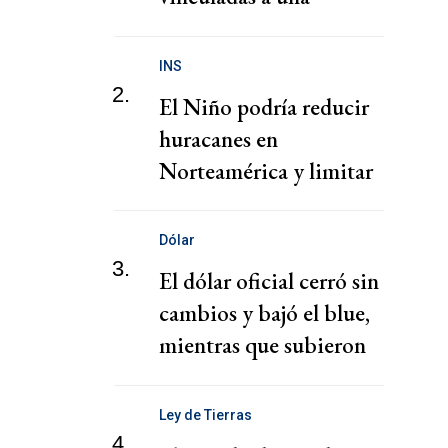
presunta red de tráfico
de migrantes
INS
2.
El Niño podría reducir
huracanes en
Norteamérica y limitar
pérdidas, dice el CEO de
Zurich
Dólar
3.
El dólar oficial cerró sin
cambios y bajó el blue,
mientras que subieron
los financieros
Ley de Tierras
4.