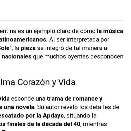
gentina es un ejemplo claro de cómo
la música
latinoamericanos
. Al ser interpretada por
Sole"
, la
pieza
se integró de tal manera al
s nacionales
que muchos oyentes desconocen
 Alma Corazón y Vida
vida
esconde una
trama de romance y
e una novela.
Su autor reveló los detalles de
escatado por la Apdayc
, situando la
os finales de la década del 40
, mientras