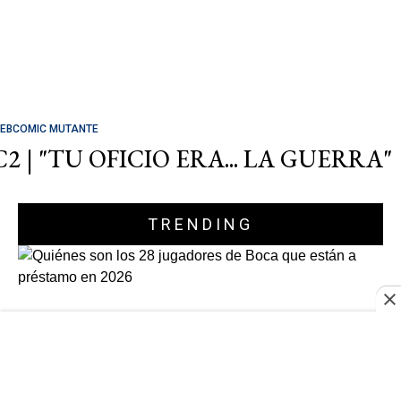
EBCOMIC MUTANTE
C2 | "TU OFICIO ERA... LA GUERRA"
TRENDING