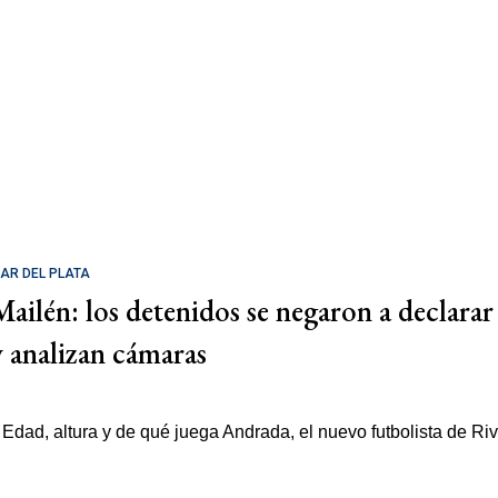
AR DEL PLATA
Mailén: los detenidos se negaron a declarar
y analizan cámaras