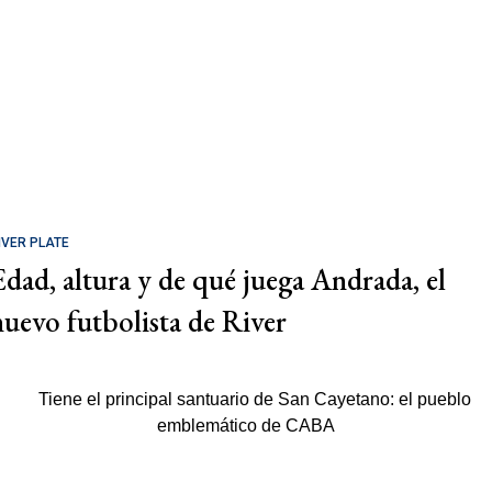
IVER PLATE
Edad, altura y de qué juega Andrada, el
nuevo futbolista de River