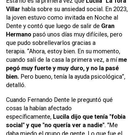
Esta no es la primera vez que
Lucila "La Tora"
Villar
habla sobre su ansiedad social. En 2023,
la joven estuvo como invitada en
Noche al
Dente
y contó que luego de salir de
Gran
Hermano
pasó unos días muy difíciles, pero
que pudo sobrellevarlos gracias a
terapia. “Ahora, estoy bien. En su momento,
cuando salí de la casa la primera vez, a mí
me
pegó muy fuerte y muy duro, y no la pasé
bien.
Pero bueno, tenía la ayuda psicológica”,
detalló.
Cuando Fernando Dente le preguntó qué
cosas la habían afectado
específicamente,
Lucila dijo que tenía "fobia
social" y que "no quería ver a nadie"
. "Me
daba miedo el grupo de gente. Lo que fue el