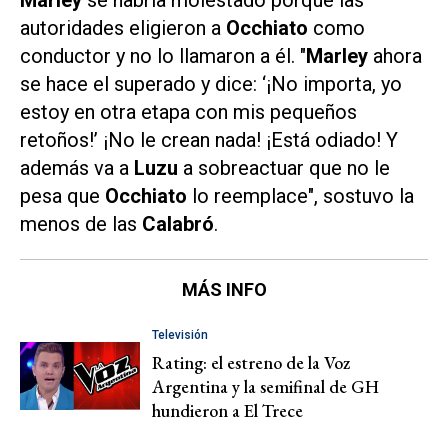
Marley
se habría molestado porque las
autoridades eligieron a
Occhiato
como
conductor y no lo llamaron a él. "
Marley
ahora
se hace el superado y dice: ‘¡No importa, yo
estoy en otra etapa con mis pequeños
retoños!’ ¡No le crean nada! ¡Está odiado! Y
además va a
Luzu
a sobreactuar que no le
pesa que
Occhiato
lo reemplace", sostuvo la
menos de las
Calabró
.
MÁS INFO
Televisión
Rating: el estreno de la Voz
Argentina y la semifinal de GH
hundieron a El Trece