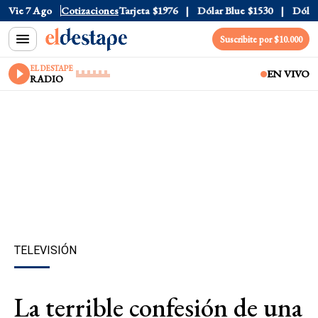
Oficial
Vie 7 Ago
$1520
Cotizaciones
Dólar Tarjeta
$1976
Dólar Blue
$1530
Dólar C
Suscribite por $10.000
EL DESTAPE
EN VIVO
RADIO
TELEVISIÓN
La terrible confesión de una