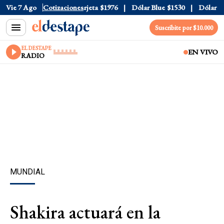
ficial
Vie 7 Ago
$1520
Cotizaciones
Dólar Tarjeta
$1976
Dólar Blue
$1530
Dólar CC
Suscribite por $10.000
EL DESTAPE
EN VIVO
RADIO
MUNDIAL
Shakira actuará en la