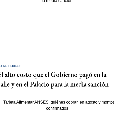
EY DE TIERRAS
El alto costo que el Gobierno pagó en la
calle y en el Palacio para la media sanción