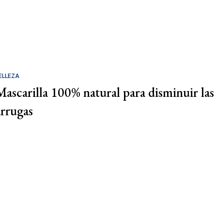
ELLEZA
Mascarilla 100% natural para disminuir las
arrugas