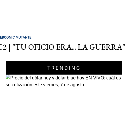
EBCOMIC MUTANTE
C2 | "TU OFICIO ERA... LA GUERRA"
TRENDING