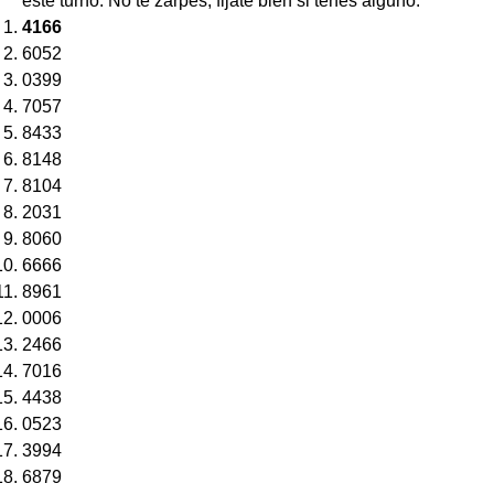
este turno. No te zarpes, fijate bien si tenés alguno:
4166
6052
0399
7057
8433
8148
8104
2031
8060
6666
8961
0006
2466
7016
4438
0523
3994
6879