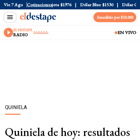
al
Vie 7 Ago
$1520
Dólar Tarjeta
Cotizaciones
$1976
Dólar Blue
$1530
Dólar CCL
$
Suscribite por $10.000
EL DESTAPE
EN VIVO
RADIO
QUINIELA
Quiniela de hoy: resultados