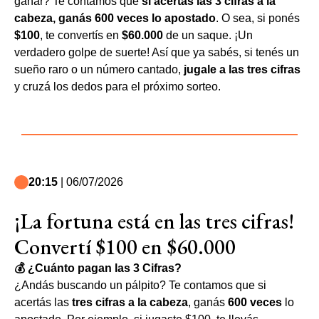
ganar? Te contamos que
si acertás las 3 cifras a la
cabeza, ganás 600 veces lo apostado
. O sea, si ponés
$100
, te convertís en
$60.000
de un saque. ¡Un
verdadero golpe de suerte! Así que ya sabés, si tenés un
sueño raro o un número cantado,
jugale a las tres cifras
y cruzá los dedos para el próximo sorteo.
20:15
| 06/07/2026
¡La fortuna está en las tres cifras!
Convertí $100 en $60.000
💰 ¿Cuánto pagan las 3 Cifras?
¿Andás buscando un pálpito? Te contamos que si
acertás las
tres cifras a la cabeza
, ganás
600 veces
lo