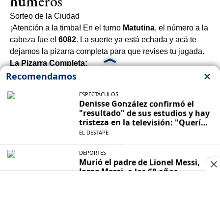
números
Sorteo de la Ciudad
¡Atención a la timba! En el turno
Matutina
, el número a la
cabeza fue el
6082
. La suerte ya está echada y acá te
dejamos la pizarra completa para que revises tu jugada.
La Pizarra Completa:
6082
9462
1596
6792
9289
7293
9588
5977
7887
4804
2820
8887
8861