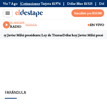
Oficial
Vie 7 Ago
$1520
Cotizaciones
Dólar Tarjeta
$1976
Dólar Blue
$1525
Dólar C
Suscribite por $10.000
EL DESTAPE
EN VIVO
RADIO
hoy
Javier Milei presidente
Ley de Tierras
Dólar hoy
Javier Milei preside
FARÁNDULA