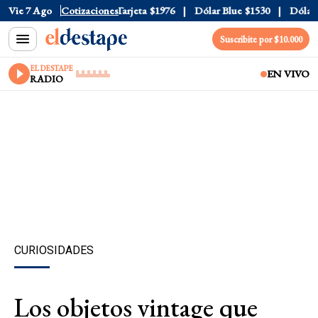
ficial
Vie 7 Ago
$1520
Cotizaciones
Dólar Tarjeta
$1976
Dólar Blue
$1530
Dólar CC
Suscribite por $10.000
EL DESTAPE
EN VIVO
RADIO
CURIOSIDADES
Los objetos vintage que