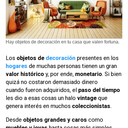
Hay objetos de decoración en tu casa que valen fortuna.
Los
objetos de
decoración
presentes en los
hogares
de muchas personas tienen un gran
valor histórico
y, por ende,
monetario
. Si bien
quizá no costaron demasiado dinero
cuando fueron adquiridos, el
paso del tiempo
les dio a esas cosas un halo
vintage
que
genera interés en muchos
coleccionistas
.
Desde
objetos grandes y caros
como
muebles y joyas
hasta cosas más simples