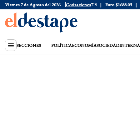
6
Viernes 7 de Agosto del 2026
Dólar Blue
$1530
Dólar CCL
Cotizaciones
$1577.3
Euro
$1688.03
Rie
SECCIONES
POLÍTICA
ECONOMÍA
SOCIEDAD
INTERNA