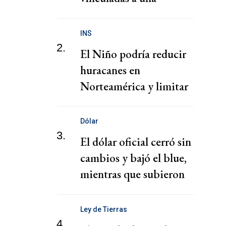
presunta red de tráfico
de migrantes
INS
2.
El Niño podría reducir
huracanes en
Norteamérica y limitar
pérdidas, dice el CEO de
Zurich
Dólar
3.
El dólar oficial cerró sin
cambios y bajó el blue,
mientras que subieron
los financieros
Ley de Tierras
4.