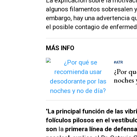
La explicación sobre la motivaci
algunos filamentos sobresalen y 
embargo, hay una advertencia q
el posible contagio de enferme
MÁS INFO
#ATR
¿Por qu
noches 
"
La principal función de las vi
folículos pilosos en el vestíbu
son
la
primera línea de defensa