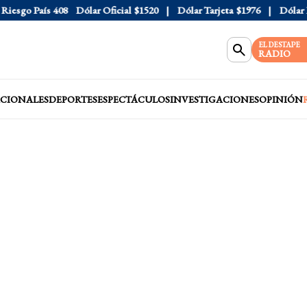
sgo País
408
Dólar Oficial
$1520
Dólar Tarjeta
$1976
Dólar Blu
EL DESTAPE
RADIO
CIONALES
DEPORTES
ESPECTÁCULOS
INVESTIGACIONES
OPINIÓN