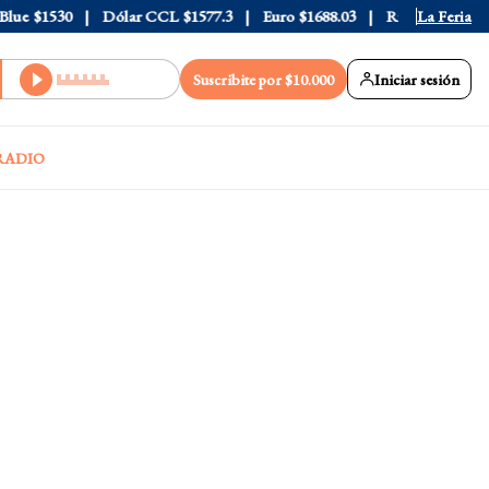
e
$1530
Dólar CCL
$1577.3
Euro
$1688.03
Riesgo País
La Feria
408
Suscribite por $10.000
Iniciar sesión
RADIO