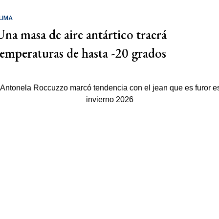
LIMA
Una masa de aire antártico traerá
temperaturas de hasta -20 grados