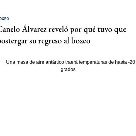
OXEO
Canelo Álvarez reveló por qué tuvo que
postergar su regreso al boxeo