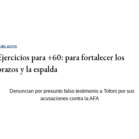
UBILADOS
Ejercicios para +60: para fortalecer los
brazos y la espalda