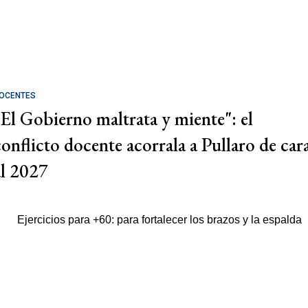
OCENTES
"El Gobierno maltrata y miente": el
conflicto docente acorrala a Pullaro de car
al 2027