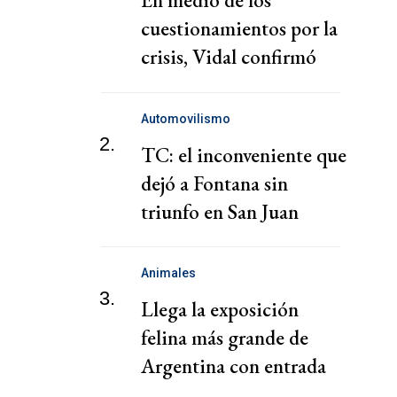
En medio de los
cuestionamientos por la
crisis, Vidal confirmó
que buscará la reelección
Automovilismo
2.
TC: el inconveniente que
dejó a Fontana sin
triunfo en San Juan
Animales
3.
Llega la exposición
felina más grande de
Argentina con entrada
gratis