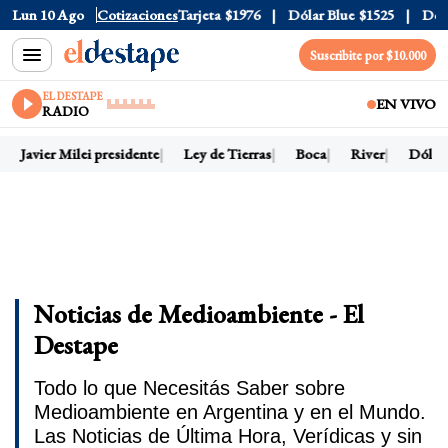
Oficial
Lun 10 Ago
$1520
Cotizaciones
Dólar Tarjeta
$1976
Dólar Blue
$1525
Dólar C
Suscribite por $10.000
EL DESTAPE
EN VIVO
RADIO
Javier Milei presidente
Ley de Tierras
Boca
River
Dólar h
Noticias de Medioambiente - El
Destape
Todo lo que Necesitás Saber sobre
Medioambiente en Argentina y en el Mundo.
Las Noticias de Última Hora, Verídicas y sin