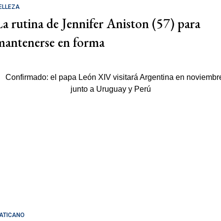
ELLEZA
La rutina de Jennifer Aniston (57) para
mantenerse en forma
ATICANO