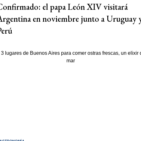
Confirmado: el papa León XIV visitará
Argentina en noviembre junto a Uruguay 
Perú