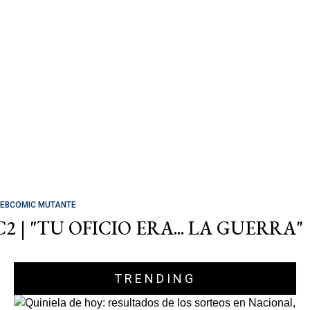
EBCOMIC MUTANTE
C2 | "TU OFICIO ERA... LA GUERRA"
TRENDING