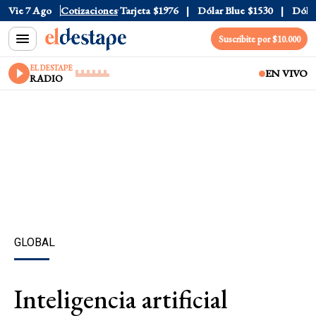
Oficial
Vie 7 Ago
$1520
Cotizaciones
Dólar Tarjeta
$1976
Dólar Blue
$1530
Dólar C
Suscribite por $10.000
EL DESTAPE
EN VIVO
RADIO
GLOBAL
Inteligencia artificial