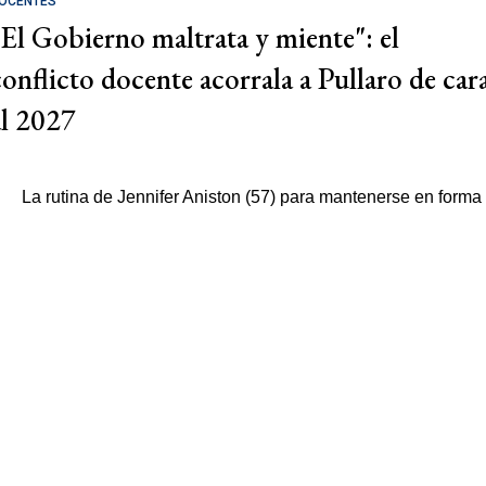
OCENTES
"El Gobierno maltrata y miente": el
conflicto docente acorrala a Pullaro de car
al 2027