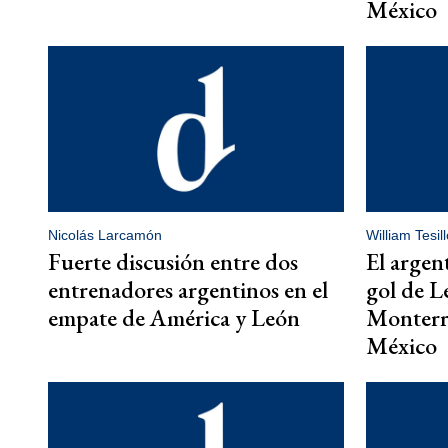
México
Nicolás Larcamón
William Tesill
Fuerte discusión entre dos
El argen
entrenadores argentinos en el
gol de L
empate de América y León
Monterre
México