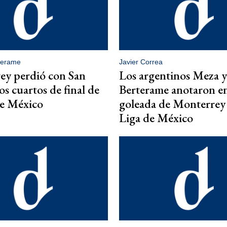
terame
Javier Correa
ey perdió con San
Los argentinos Meza y
os cuartos de final de
Berterame anotaron en
de México
goleada de Monterrey 
Liga de México