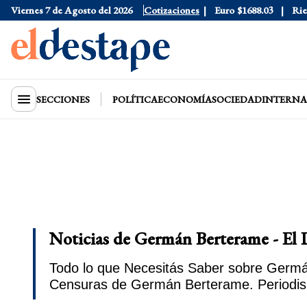
Dólar Blue
Viernes 7 de Agosto del 2026
$1530
Dólar CCL
Cotizaciones
$1577.3
Euro
$1688.03
Riesgo 
SECCIONES
POLÍTICA
ECONOMÍA
SOCIEDAD
INTERNA
Noticias de Germán Berterame - El 
Todo lo que Necesitás Saber sobre Germán
Censuras de Germán Berterame. Periodis