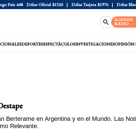
País
408
Dólar Oficial
$1520
Dólar Tarjeta
$1976
Dólar Blue
$1
EL DESTAPE
RADIO
CIONALES
DEPORTES
ESPECTÁCULOS
INVESTIGACIONES
OPINIÓN
Destape
 Berterame en Argentina y en el Mundo. Las Notic
mo Relevante.