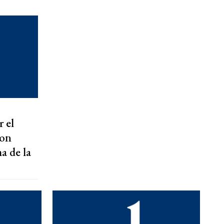
 el
con
a de la