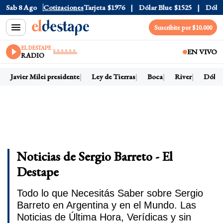
ficial
Sab 8 Ago
$1520
Cotizaciones
Dólar Tarjeta
$1976
Dólar Blue
$1525
Dólar C
Suscribite por $10.000
EL DESTAPE
EN VIVO
RADIO
Javier Milei presidente
Ley de Tierras
Boca
River
Dólar h
Noticias de Sergio Barreto - El
Destape
Todo lo que Necesitás Saber sobre Sergio
Barreto en Argentina y en el Mundo. Las
Noticias de Última Hora, Verídicas y sin