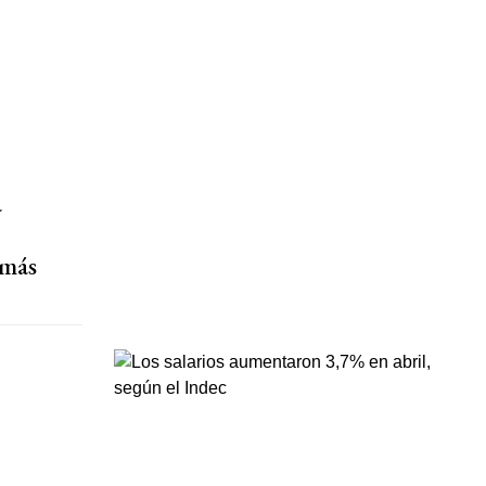
a
 más