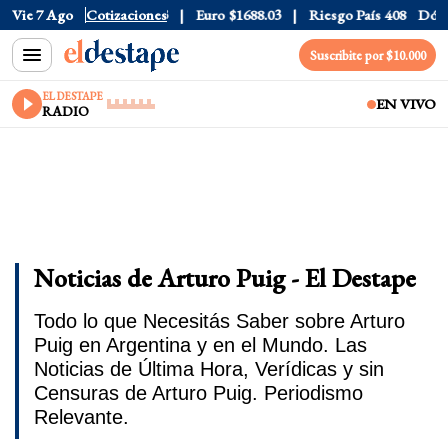
0
Vie 7 Ago
Dólar CCL
Cotizaciones
$1577.3
Euro
$1688.03
Riesgo País
408
Dólar O
Suscribite por $10.000
EL DESTAPE
EN VIVO
RADIO
Noticias de Arturo Puig - El Destape
Todo lo que Necesitás Saber sobre Arturo
Puig en Argentina y en el Mundo. Las
Noticias de Última Hora, Verídicas y sin
Censuras de Arturo Puig. Periodismo
Relevante.