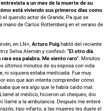
 entrevista a un mes de la muerte de su
cómo está viviendo sus primeros días como
 el querido actor de Grande, Pa que se
 la mano de Carlos Rottemberg en el verano de
rvén, en
LN+
,
Arturo Puig
habló del reciente
ctriz Selva Alemán y confesó:
“El otro día
 rara esa palabra. Me siento raro
". Minutos
s últimos minutos de su esposa con vida:
ve, ni siquiera estaba medicada. Fue muy
 por eso que aún intenta comprender cómo
saba que era algo que le había caído mal.
 Llamé al médico, hicieron un chequeo, dio
 ahí llamé a la ambulancia. Después me enteré
azón, tipo infarto, a las mujeres les duele el