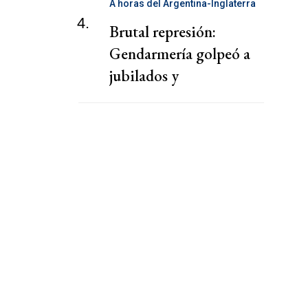
A horas del Argentina-Inglaterra
4.
Brutal represión:
Gendarmería golpeó a
jubilados y
excombatientes de
Malvinas