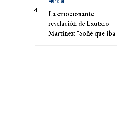
Mundial
4.
La emocionante
revelación de Lautaro
Martínez: "Soñé que iba
a hacer un gol"