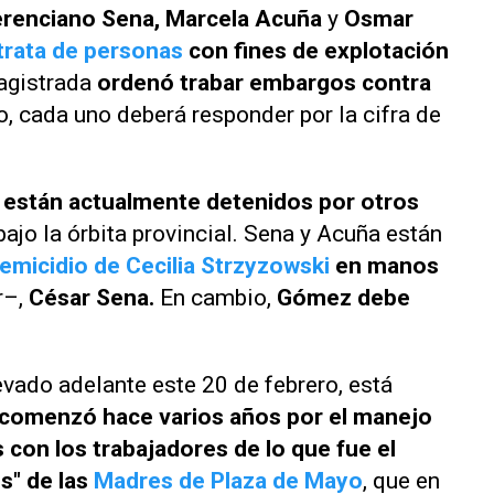
merenciano Sena, Marcela Acuña
y
Osmar
trata de personas
con fines de explotación
agistrada
ordenó trabar embargos contra
to, cada uno deberá responder por la cifra de
están actualmente detenidos por otros
ajo la órbita provincial. Sena y Acuña están
femicidio de Cecilia Strzyzowski
en manos
r–,
César Sena.
En cambio,
Gómez debe
evado adelante este 20 de febrero, está
comenzó hace varios años por el manejo
s con los trabajadores de lo que fue el
s"
de las
Madres de Plaza de Mayo
, que en