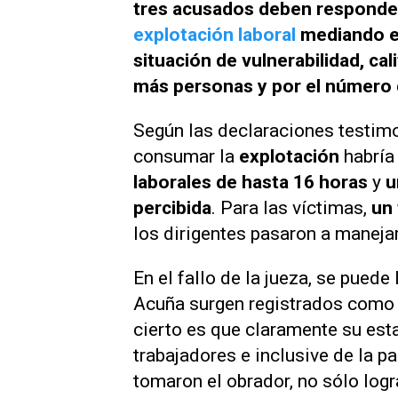
tres acusados deben responder
explotación laboral
mediando en
situación de vulnerabilidad, ca
más personas y por el número d
Según las declaraciones testimo
consumar la
explotación
habría
laborales de hasta 16 horas
y
u
percibida
. Para las víctimas,
un 
los dirigentes pasaron a manej
En el
fallo
de la jueza, se puede 
Acuña surgen registrados como tr
cierto es que claramente su esta
trabajadores e inclusive de la p
tomaron el obrador, no sólo log