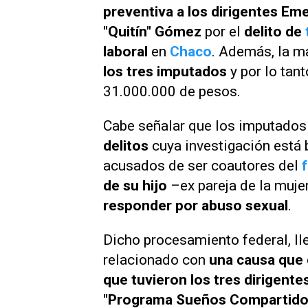
preventiva a los dirigentes E
"Quitín" Gómez
por el
delito de
laboral
en
Chaco
. Además, la m
los tres imputados
y por lo tan
31.000.000 de pesos.
Cabe señalar que los imputados
delitos
cuya investigación está b
acusados de ser coautores del
de su hijo
–ex pareja de la muje
responder por abuso sexual
.
Dicho procesamiento federal, ll
relacionado con
una causa que 
que tuvieron los tres dirigente
"Programa Sueños Compartido