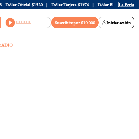
Dólar Oficial
$1520
Dólar Tarjeta
$1976
Dólar Blue
$1530
La Feria
Dó
Suscribite por $10.000
Iniciar sesión
RADIO