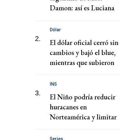
Damon: así es Luciana
Barroso
Dólar
2.
El dólar oficial cerró sin
cambios y bajó el blue,
mientras que subieron
los financieros
INS
3.
El Niño podría reducir
huracanes en
Norteamérica y limitar
pérdidas, dice el CEO de
Zurich
Series