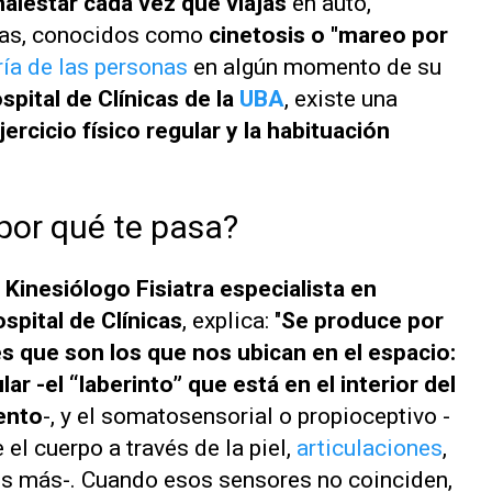
alestar cada vez que viajás
en auto,
omas, conocidos como
cinetosis o "mareo por
ría de las personas
en algún momento de su
pital de Clínicas de la
UBA
, existe una
jercicio físico regular y la habituación
 por qué te pasa?
Kinesiólogo Fisiatra especialista en
spital de Clínicas
, explica: "
Se produce por
es que son los que nos ubican en el espacio:
ular -el “laberinto” que está en el interior del
ento
-, y el somatosensorial o propioceptivo -
el cuerpo a través de la piel,
articulaciones
,
s más-. Cuando esos sensores no coinciden,