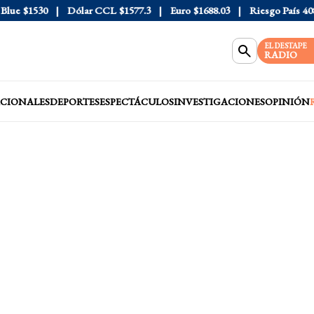
e
$1530
Dólar CCL
$1577.3
Euro
$1688.03
Riesgo País
408
EL DESTAPE
RADIO
CIONALES
DEPORTES
ESPECTÁCULOS
INVESTIGACIONES
OPINIÓN