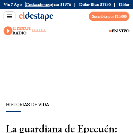
cial
Vie 7 Ago
$1520
Cotizaciones
Dólar Tarjeta
$1976
Dólar Blue
$1530
Dólar CCL
Suscribite por $10.000
EL DESTAPE
EN VIVO
RADIO
HISTORIAS DE VIDA
La guardiana de Epecuén: