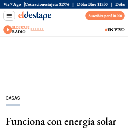
icial
Vie 7 Ago
$1520
Cotizaciones
Dólar Tarjeta
$1976
Dólar Blue
$1530
Dólar CC
Suscribite por $10.000
EL DESTAPE
EN VIVO
RADIO
CASAS
Funciona con energía solar