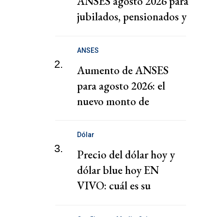
ANSES agosto 2026 para
jubilados, pensionados y
AUH: fechas de cobro
ANSES
2.
Aumento de ANSES
para agosto 2026: el
nuevo monto de
jubilados, AUH y
pensiones
Dólar
3.
Precio del dólar hoy y
dólar blue hoy EN
VIVO: cuál es su
cotización este lunes, 3
de agosto