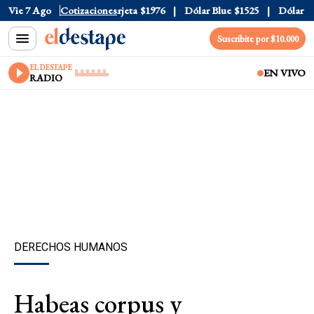
cial
Vie 7 Ago
$1520
Cotizaciones
Dólar Tarjeta
$1976
Dólar Blue
$1525
Dólar CCL
Suscribite por $10.000
EL DESTAPE
EN VIVO
RADIO
DERECHOS HUMANOS
Habeas corpus y