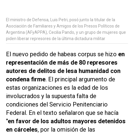
El ministro de Defensa, Luis Petri, posó junto la titular de la
Asociación de Familiares y Amigos de los Presos Políticos de
Argentina (AFyAPPA), Cecilia Pando, y un grupo de mujeres que
piden liberar represores de la última dictadura militar
El nuevo pedido de habeas corpus se hizo
en
representación de más de 80 represores
autores de delitos de lesa humanidad con
condena firme
. El principal argumento de
estas organizaciones es la edad de los
involucrados y la supuesta falta de
condiciones del Servicio Penitenciario
Federal. En el texto señalaron que se hacía
"en favor de los adultos mayores detenidos
en cárceles
, por la omisión de las