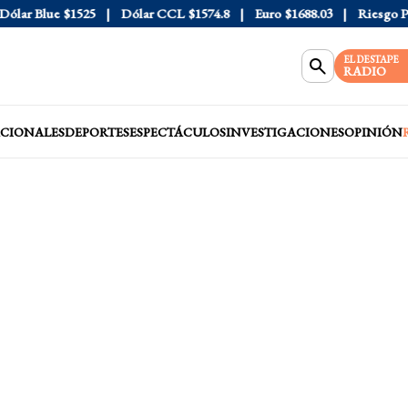
ar Blue
$1525
Dólar CCL
$1574.8
Euro
$1688.03
Riesgo País
EL DESTAPE
RADIO
CIONALES
DEPORTES
ESPECTÁCULOS
INVESTIGACIONES
OPINIÓN