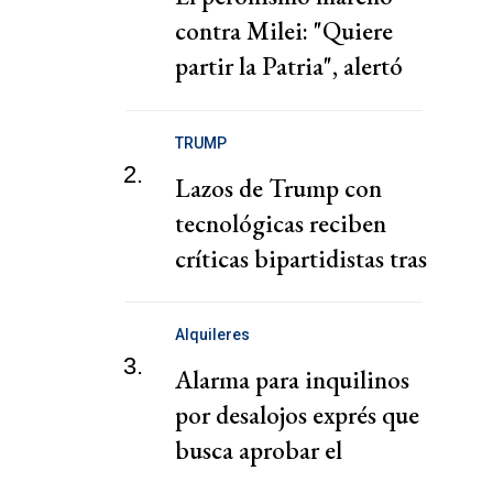
contra Milei: "Quiere
partir la Patria", alertó
Kicillof
TRUMP
2.
Lazos de Trump con
tecnológicas reciben
críticas bipartidistas tras
descontrol de agentes de
IA
Alquileres
3.
Alarma para inquilinos
por desalojos exprés que
busca aprobar el
gobierno de Milei