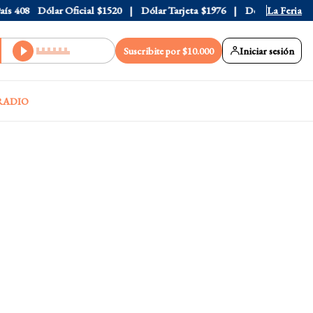
408
Dólar Oficial
$1520
Dólar Tarjeta
$1976
Dólar Blue
La Feria
$1525
Suscribite por $10.000
Iniciar sesión
RADIO