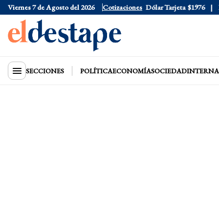
Viernes 7 de Agosto del 2026
Dólar Oficial
Cotizaciones
$1520
Dólar Tarjeta
$1976
Dól
SECCIONES
POLÍTICA
ECONOMÍA
SOCIEDAD
INTERNA