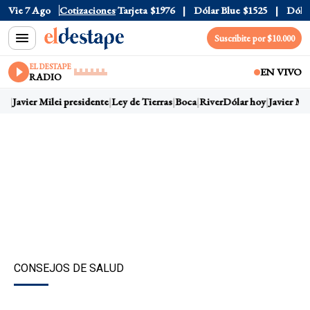
Oficial
Vie 7 Ago
$1520
Cotizaciones
Dólar Tarjeta
$1976
Dólar Blue
$1525
Dólar C
Suscribite por $10.000
EL DESTAPE
EN VIVO
RADIO
y
Javier Milei presidente
Ley de Tierras
Boca
River
Dólar hoy
Javier Mile
CONSEJOS DE SALUD