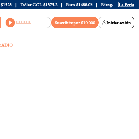
525
Dólar CCL
$1575.2
Euro
$1688.03
Riesgo País
408
La Feria
Suscribite por $10.000
Iniciar sesión
RADIO