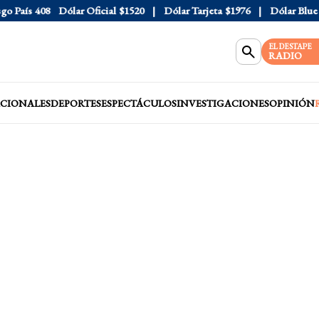
País
408
Dólar Oficial
$1520
Dólar Tarjeta
$1976
Dólar Blue
$1
EL DESTAPE
RADIO
CIONALES
DEPORTES
ESPECTÁCULOS
INVESTIGACIONES
OPINIÓN