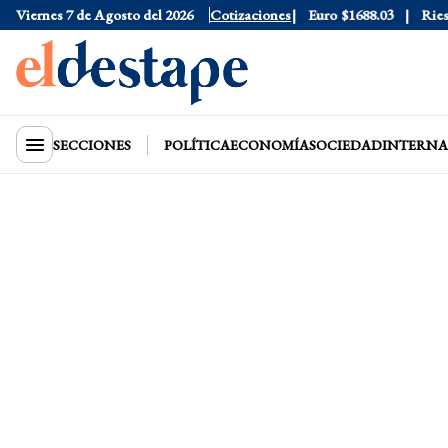
Dólar Blue
Viernes 7 de Agosto del 2026
$1525
Dólar CCL
Cotizaciones
$1575.2
Euro
$1688.03
Riesgo 
SECCIONES
POLÍTICA
ECONOMÍA
SOCIEDAD
INTERNA