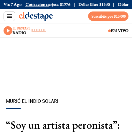
cial
Vie 7 Ago
$1520
Cotizaciones
Dólar Tarjeta
$1976
Dólar Blue
$1530
Dólar CCL
Suscribite por $10.000
EL DESTAPE
EN VIVO
RADIO
MURIÓ EL INDIO SOLARI
“Soy un artista peronista”: