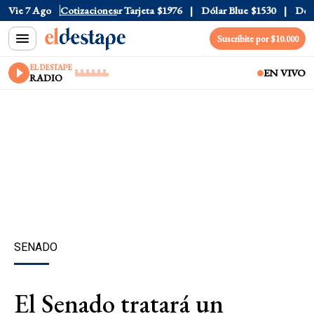
 Oficial
Vie 7 Ago
$1520
Cotizaciones
Dólar Tarjeta
$1976
Dólar Blue
$1530
Dólar 
Suscribite por $10.000
EL DESTAPE
EN VIVO
RADIO
SENADO
El Senado tratará un