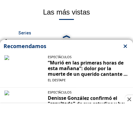
Las más vistas
Series
1.
Quién es quién en la serie de Moria
Casán: Netflix revela todos los
personajes
Nafta
2.
Precio de la nafta en CABA y PBA: a
cuánto cotizan los combustibles hoy
jueves 6 de agosto