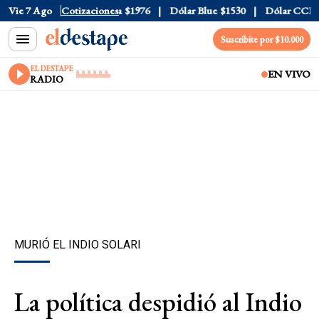
$1520
Vie 7 Ago
Dólar Tarjeta
Cotizaciones
$1976
Dólar Blue
$1530
Dólar CCL
$157
Suscribite por $10.000
EL DESTAPE
EN VIVO
RADIO
MURIÓ EL INDIO SOLARI
La política despidió al Indio