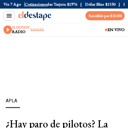
ar Oficial
Vie 7 Ago
$1520
Cotizaciones
Dólar Tarjeta
$1976
Dólar Blue
$1530
Dóla
Suscribite por $10.000
EL DESTAPE
EN VIVO
RADIO
APLA
¿Hay paro de pilotos? La